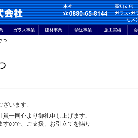
業
ガラス事業
建材事業
輸送事業
施工実績
会
さつ
つ
ございます。
社員一同心より御礼申し上げます。
ますので、ご支援、お引立てを賜り
。