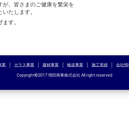
すが、皆さまのご健康を繁栄を
といたします。
げます。
事業
ガラス事業
建材事業
輸送事業
施工実績
会社情
Copyright©2017 増田商事株式会社 All right reserved