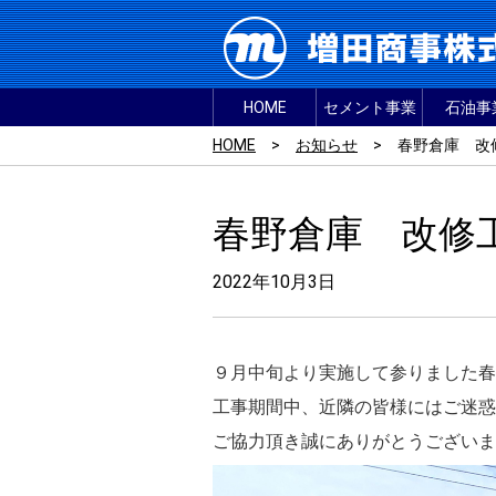
HOME
セメント事業
石油事
HOME
>
お知らせ
>
春野倉庫 改
春野倉庫 改修
2022年10月3日
９月中旬より実施して参りました春
工事期間中、近隣の皆様にはご迷惑
ご協力頂き誠にありがとうございま