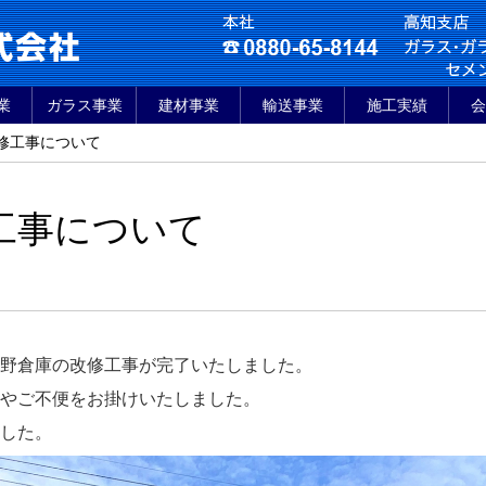
業
ガラス事業
建材事業
輸送事業
施工実績
会
修工事について
工事について
野倉庫の改修工事が完了いたしました。
やご不便をお掛けいたしました。
した。