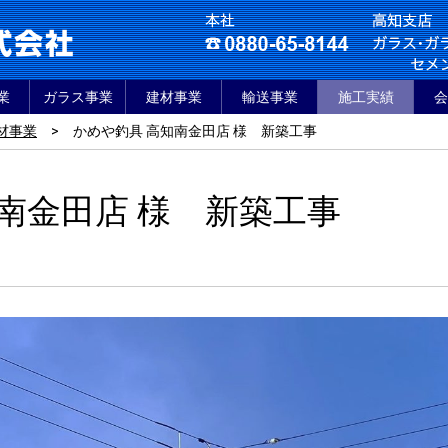
業
ガラス事業
建材事業
輸送事業
施工実績
会
材事業
>
かめや釣具 高知南金田店 様 新築工事
南金田店 様 新築工事