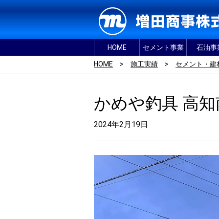
HOME
セメント事業
石油事
HOME
>
施工実績
>
セメント・建
かめや釣具 高知
2024年2月19日